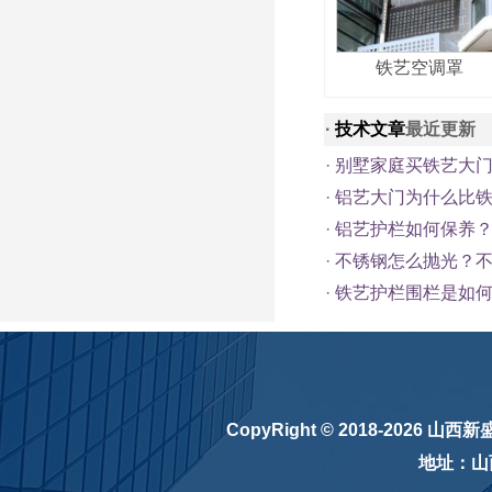
铁艺空调罩
·
技术文章
最近更新
·
别墅家庭买铁艺大
·
铝艺大门为什么比
·
铝艺护栏如何保养
·
不锈钢怎么抛光？
·
铁艺护栏围栏是如
CopyRight © 2018-2026
山西新
地址：山